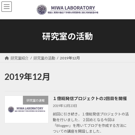
コ
ナ
ン
ビ
テ
ゲ
ン
ー
ツ
シ
へ
ョ
研究室の活動
ス
ン
キ
に
ッ
移
プ
動
研究室紹介
研究室の活動
2019年12月
2019年12月
１億総発信プロジェクトの2回目を開催
研究室の速報
2019年12月23日
前回に引き続き，１億総発信プロジェクトの活
動を行いました． ２回めとなる今回は
「Blogger」を用いてブログを作成する方法に
ついての講座を開設しました．