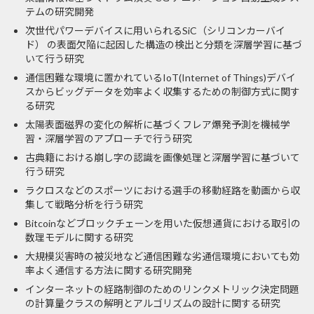
テムの研究開発
次世代パワーデバイスに用いられるSiC（シリコンカーバイ
ド） の表面欠陥に起因した構造の検出と分類を深層学習に基づ
いて行う研究
通信困難な環境に置かれているIoT(Internet of Things)デバイ
スからビッグデータを効率よく収集するための制御方式に関す
る研究
太陽表面磁界の変化の解析に基づくフレア爆発予測を機械学
習・深層学習のアプローチで行う研究
古典籍における崩し字の認識を画像処理と深層学習に基づいて
行う研究
ラクロスなどのスポーツにおける選手の移動経路を動画から収
集して戦略分析を行う研究
Bitcoinなどブロックチェーンを用いた仮想通貨における取引の
数理モデルに関する研究
大規模災害時の被災地など通信困難な劣通信環境においても効
率よく通信する方法に関する研究開発
インターネットの経路制御のためのリンクメトリック決定問題
の計算量クラスの解明とアルゴリズムの設計に関する研究