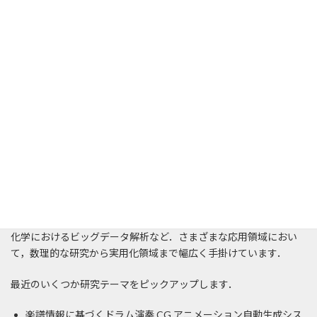
基本スタンスは，
理論も実践も両方やること
．
実際の問題を理論的に扱うことで，より深みのある有効な解決策
が生み出されますし，逆に新しい理論が作り出される可能性もあ
ります．
この研究室は，「
情報科学のおもちゃ箱
」です．
強力な数理的な理論を駆使して現実の諸問題を鮮やかに解決する
ことを目指し，
常に新しい分野に挑戦し続ける研究集団
です．
現在の研究分野の例を挙げると，AIの⾼性能化，リアルなCG（コ
ンピューター・グラフィクス）の製作，AIドローン制御，新材料
開発，ブロックチェーン，インターネット設計制御，宇宙物理学や
化学におけるビッグデータ解析など．さまざまな応⽤領域におい
て，数理的な研究から実⽤化領域まで幅広く⼿掛けています．
最近のいくつか研究テーマをピックアップします．
楽譜情報に基づくドラム演奏 CG アニメーション自動生成シス