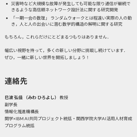
災害時など大規模な故障が発生しても可能な限り通信が継続で
きるような高信頼ネットワーク設計法に関する研究開発
「一期一会の数理」 ランダムウォークとは程遠い実際の人の動
き，人と人の出会いに潜む数学的構造の解明に関する研究
もちろん，これらだけにとどまるつもりはありません．
幅広い視野を持って，多くの新しい分野に挑戦し続けています．
ぜひ，一緒に新しい世界を開拓しましょう！
連絡先
巳波 弘佳 （みわ ひろよし）
教授
副学長
情報化推進機構長
関学×IBM AI共同プロジェクト統括・関西学院大学AI活用人材育成
プログラム統括