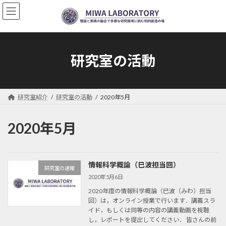
コ
ナ
ン
ビ
テ
ゲ
ン
ー
ツ
シ
へ
ョ
研究室の活動
ス
ン
キ
に
ッ
移
プ
動
研究室紹介
研究室の活動
2020年5月
2020年5月
情報科学概論（巳波担当回）
研究室の速報
2020年5月6日
2020年度の情報科学概論（巳波（みわ）担当
回）は，オンライン授業で行います．講義スラ
イド，もしくは同等の内容の講義動画を視聴
し，レポートを提出してください． 皆さんの前