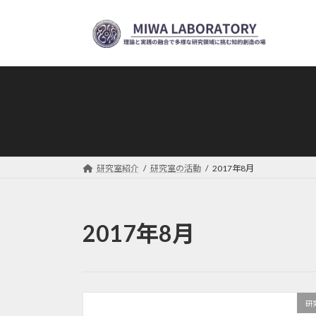
コ
ナ
ン
ビ
テ
ゲ
ン
ー
ツ
シ
へ
ョ
ス
ン
キ
に
ッ
移
プ
動
研究室紹介
研究室の活動
2017年8月
2017年8月
研